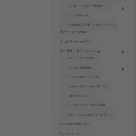
Vermietung Karkenhuus
Broschüren
Kontakt & Öffnungszeiten der
Kirchengemeinde
Ärzte & Gesundheit
Handel und Gewerbe
De Ole Backstuv
Café blaublütig
Eisenwaren Timm
Landschlachterei Kühn
Unse Koopmann
Femkes Küstenschnitt
Dachdeckerei Wolf & Ohls
Ferienwohnungen
Bus & Bahn