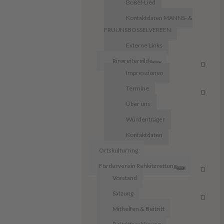
Boßel-Lied
Kontaktdaten MANNS- &
FRUUNSBOSSELVEREEN
Externe Links
Ringreitergilde
Impressionen
Termine
Über uns
Würdenträger
Kontaktdaten
Ortskulturring
Förderverein Rehkitzrettung
Vorstand
Satzung
Mithelfen & Beitritt