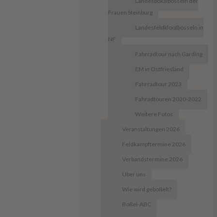
Landespokalbosseln der
Frauen Steinburg
Landesfeldklootbosseln in
NF
Fahrradtour nach Garding
EM in Ostfriesland
Fahrradtour 2023
Fahradtouren 2020-2022
Weitere Fotos
Veranstaltungen 2026
Feldkampftermine 2026
Verbandstermine 2026
Über uns
Wie wird geboßelt?
Boßel-ABC