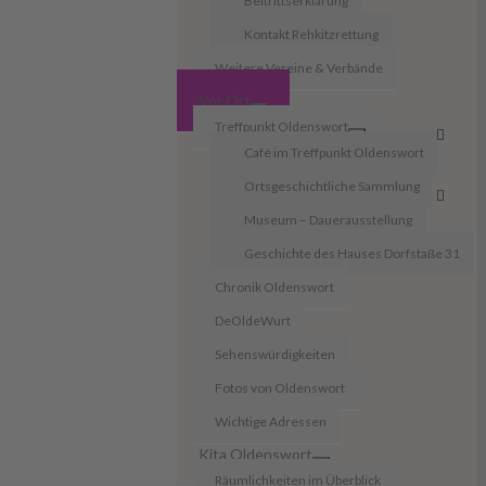
Beitrittserklärung
Kontakt Rehkitzrettung
Weitere Vereine & Verbände
Vor Ort
Treffpunkt Oldenswort
Café im Treffpunkt Oldenswort
Ortsgeschichtliche Sammlung
Museum – Dauerausstellung
Geschichte des Hauses Dorfstaße 31
Chronik Oldenswort
DeOldeWurt
Sehenswürdigkeiten
Fotos von Oldenswort
Wichtige Adressen
Kita Oldenswort
Räumlichkeiten im Überblick