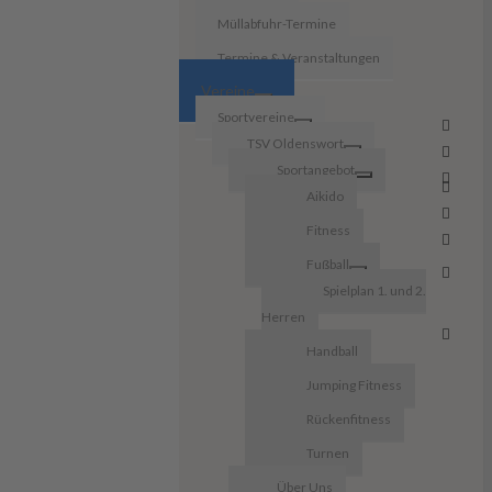
Müllabfuhr-Termine
Termine & Veranstaltungen
Vereine
Sportvereine
TSV Oldenswort
Sportangebot
Aikido
Fitness
Fußball
Spielplan 1. und 2.
Herren
Handball
Jumping Fitness
Rückenfitness
Turnen
Über Uns