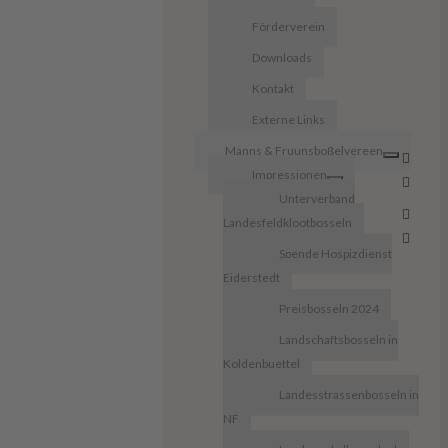
Förderverein
Downloads
Kontakt
Externe Links
Manns & Fruunsboßelvereen
Impressionen
Unterverband
Landesfeldklootbosseln
Spende Hospizdienst
Eiderstedt
Preisbosseln 2024
Landschaftsbosseln in
Koldenbuettel
Landesstrassenbosseln in
NF