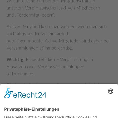
Wir unterscheiden bei der Mitgliedschaft in
unserem Verein zwischen „aktiven Mitgliedern“
und „Fördermitgliedern“.
Aktives Mitglied kann man werden, wenn man sich
auch aktiv an der Vereinsarbeit
beteiligen möchte. Aktive Mitglieder sind daher bei
Versammlungen stimmberechtigt.
Wichtig:
Es besteht keine Verpflichtung an
Einsätzen oder Vereinsversammlungen
teilzunehmen.
Fördermitglieder unterstützen unsere Arbeit in
erster Linie finanziell. Sie haben bei
Versammlungen kein Stimmrecht.